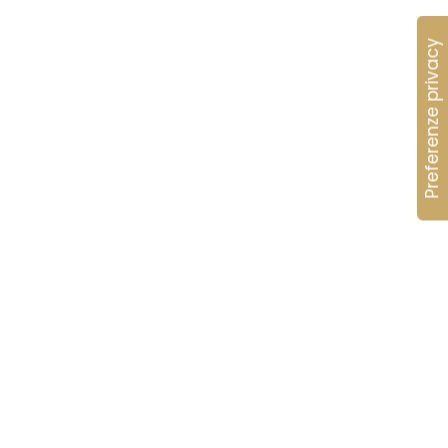
ol. a seconda
iaio
+12°C.