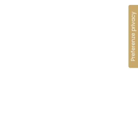
23).
 +18°C.